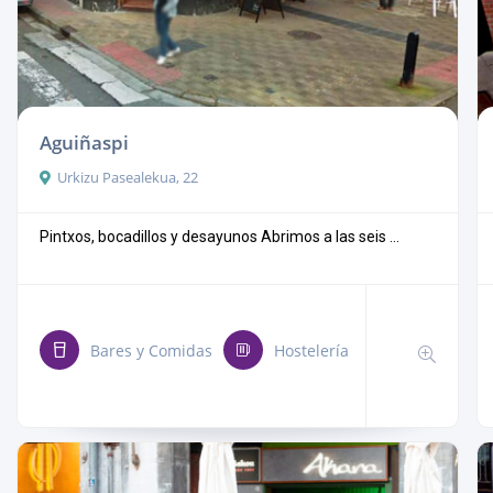
Aguiñaspi
Urkizu Pasealekua, 22
Pintxos, bocadillos y desayunos Abrimos a las seis ...
Bares y Comidas
Hostelería