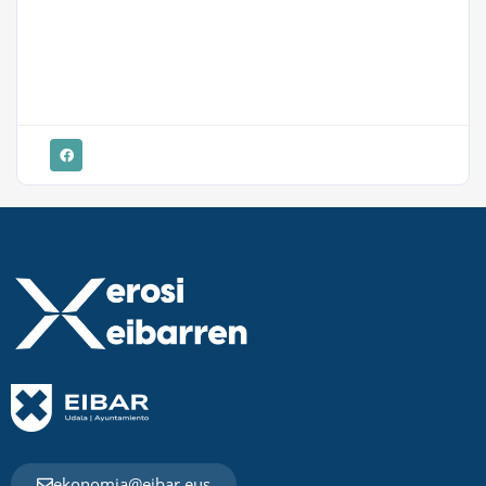
ekonomia@eibar.eus