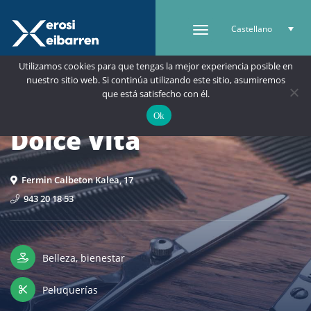
Castellano
Utilizamos cookies para que tengas la mejor experiencia posible en
nuestro sitio web. Si continúa utilizando este sitio, asumiremos
que está satisfecho con él.
Ok
Dolce Vita
Fermin Calbeton Kalea, 17
943 20 18 53
Belleza, bienestar
Peluquerías