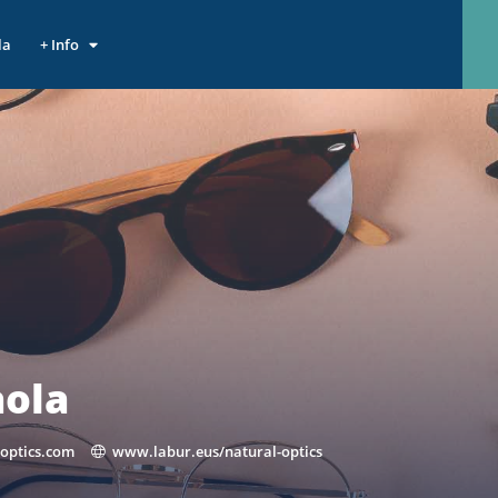
la
+ Info
aola
optics.com
www.labur.eus/natural-optics