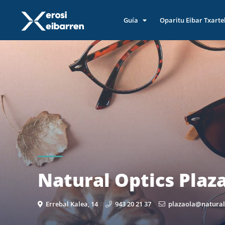
Guía
Oparitu Eibar Txarte
Natural Optics Plaz
Errebal Kalea, 14
943 20 21 37
plazaola@natural