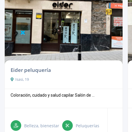
Eider peluquería
Isasi, 19
Coloración, cuidado y salud capilar Salón de ...
Belleza, bienestar
Peluquerías