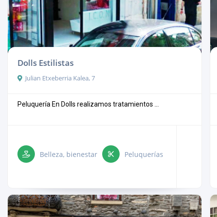
Dolls Estilistas
Julian Etxeberria Kalea, 7
Peluquería En Dolls realizamos tratamientos ...
Belleza, bienestar
Peluquerías