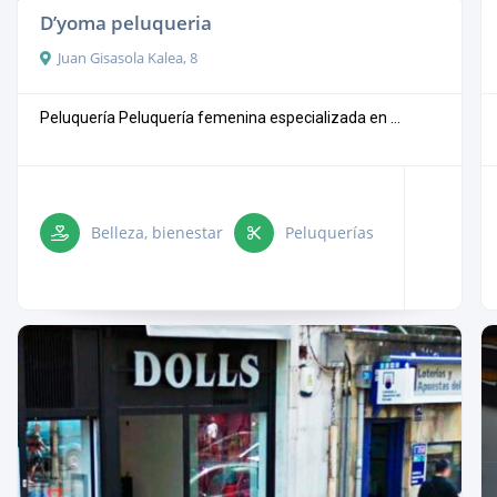
D’yoma peluqueria
Juan Gisasola Kalea, 8
Peluquería Peluquería femenina especializada en ...
Belleza, bienestar
Peluquerías