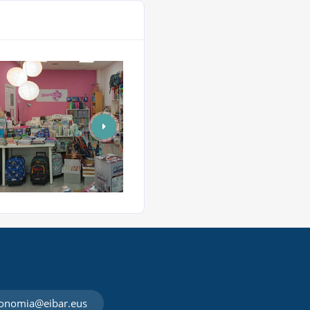
onomia@eibar.eus