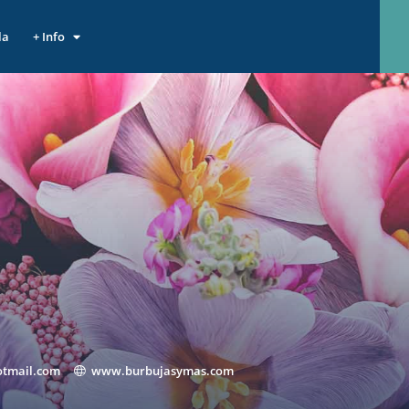
la
+ Info
tmail.com
www.burbujasymas.com