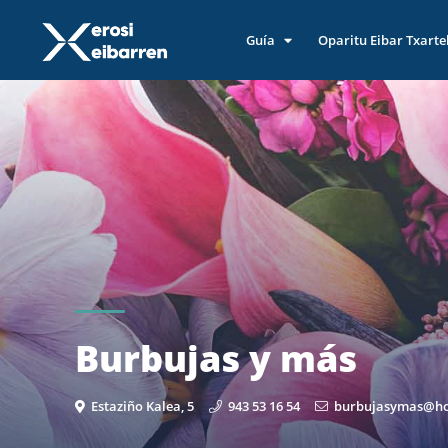
Guía
Oparitu Eibar Txarte
Burbujas y más
Estaziño Kalea, 5
943 53 16 54
burbujasymas@ho