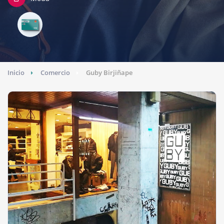
Inicio
Comercio
Guby Birjiñape