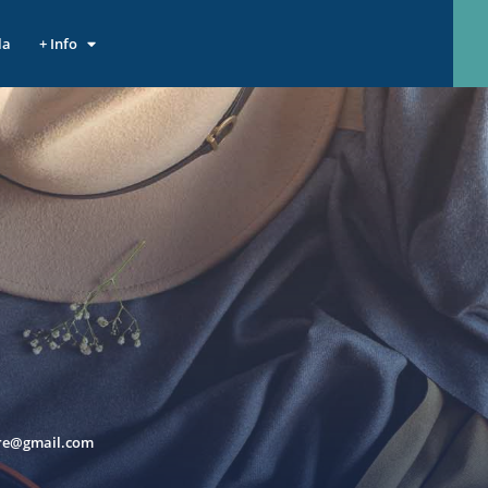
la
+ Info
re@gmail.com