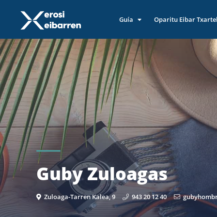
Guía
Oparitu Eibar Txarte
Guby Zuloagas
Zuloaga-Tarren Kalea, 9
943 20 12 40
gubyhomb