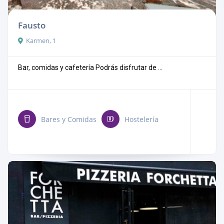
Fausto
Karmen, 1
Bar, comidas y cafetería Podrás disfrutar de ...
Bares y Comidas
Hostelería