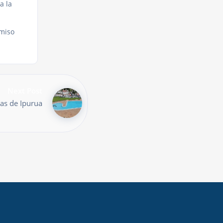
a la
omiso
Next Post
nas de Ipurua