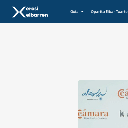
Guía
Oparitu Eibar Txarte