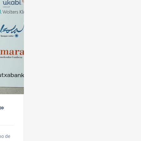
a»
no de