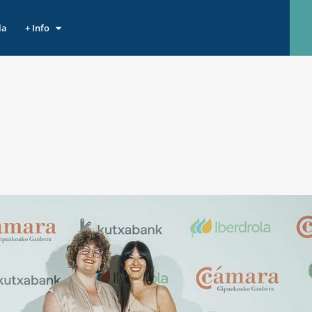
la
+ Info