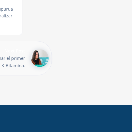
 Ipurua
nalizar
Next Post
ar el primer
e K-Bitamina.