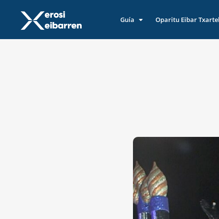
Guía
Oparitu Eibar Txarte