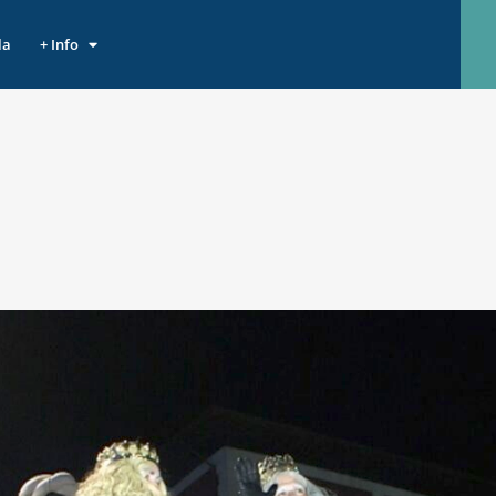
la
+ Info