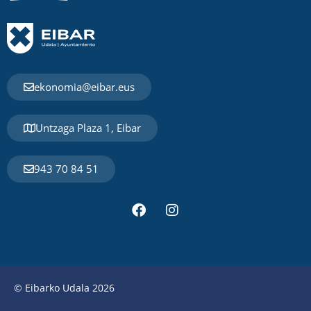
ekonomia@eibar.eus
Untzaga Plaza 1, Eibar
943 70 84 51
© Eibarko Udala 2026