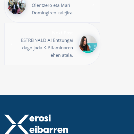
Olentzero eta Mari
Domingiren kalejira
Next Post
ESTREINALDIA! Entzungai
dago jada K-Bitaminaren
lehen atala.