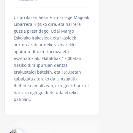
Urtarrilaren 5ean Hiru Errege Magoak
Eibarrera iritsiko dira, eta harrera
guztia prest dago. Udal Margo
Eskolako irakasleek eta ikasleek
aurten arabiar dekorazioarekin
apaindu dituzte karroza eta
eszenatokiak. Ekitaldiak 17:00etan
hasiko dira Ipuruan dantza
erakustaldi batekin, eta 19:00etan
kabalgata aterako da Untzagatik.
Ibilbidea amaitzean, erregeek haurrei
harrera egingo diete udaletxeko
patioan..
Prev Post