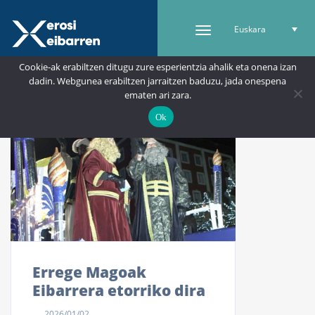
Euskara
Cookie-ak erabiltzen ditugu zure esperientzia ahalik eta onena izan
dadin. Webgunea erabiltzen jarraitzen baduzu, jada onespena
ematen ari zara.
Ok
Errege Magoak
Eibarrera etorriko dira
2026/01/02