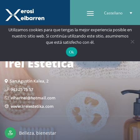
Castellano
Utilizamos cookies para que tengas la mejor experiencia posible en
nuestro sitio web. Si continúa utilizando este sitio, asumiremos
que está satisfecho con él.
Ok
Irei Estética
San Agustin Kalea, 2
943 25 75 57
eiharnel@hotmail.com
www.ireiestetika.com
Belleza, bienestar