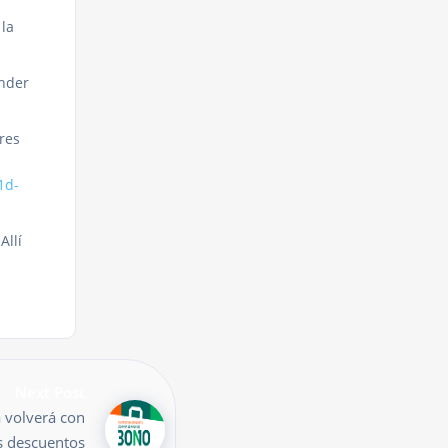
la
onder
res
1d-
Allí
Next Post
 volverá con
s descuentos