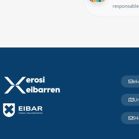
responsable
ek
Un
94