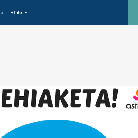
la
+ Info