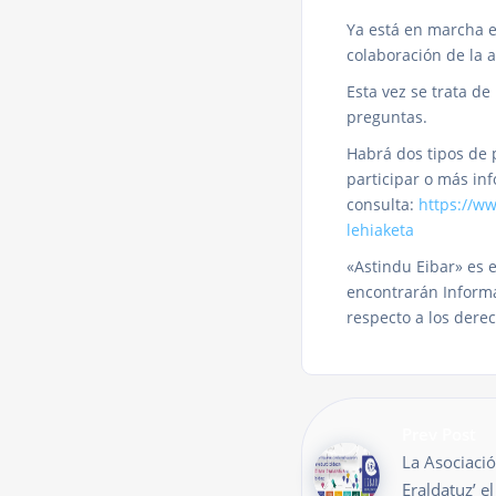
Ya está en marcha e
colaboración de la 
Esta vez se trata d
preguntas.
Habrá dos tipos de p
participar o más in
consulta:
https://w
lehiaketa
«Astindu Eibar» es 
encontrarán Informa
respecto a los derec
Prev Post
La Asociació
Eraldatuz’ 