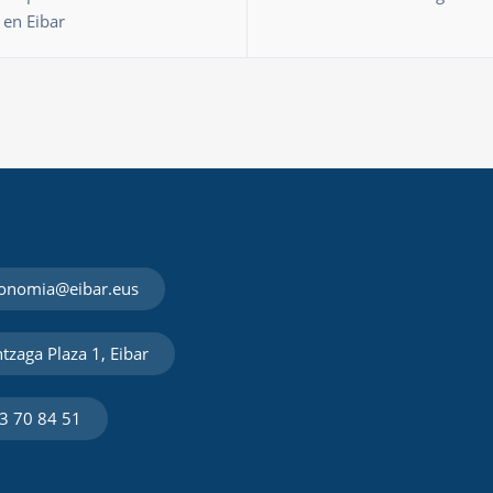
 en Eibar
onomia@eibar.eus
tzaga Plaza 1, Eibar
3 70 84 51