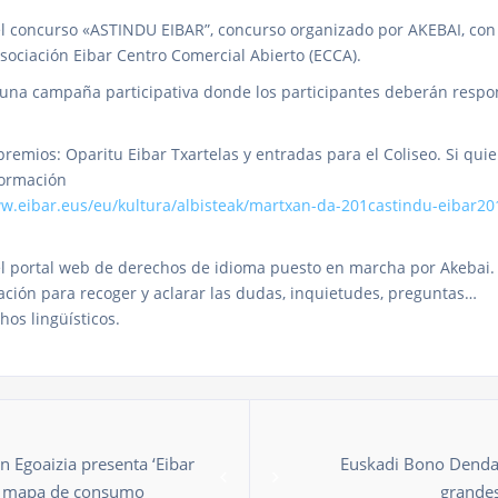
l concurso «ASTINDU EIBAR”, concurso organizado por AKEBAI, con 
asociación Eibar Centro Comercial Abierto (ECCA).
e una campaña participativa donde los participantes deberán resp
remios: Oparitu Eibar Txartelas y entradas para el Coliseo. Si quie
formación
ww.eibar.eus/eu/kultura/albisteak/martxan-da-201castindu-eibar20
el portal web de derechos de idioma puesto en marcha por Akebai. 
ción para recoger y aclarar las dudas, inquietudes, preguntas…
hos lingüísticos.
n Egoaizia presenta ‘Eibar
Euskadi Bono Denda
el mapa de consumo
grande