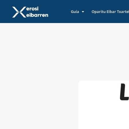
Guía
Oparitu Eibar Txarte