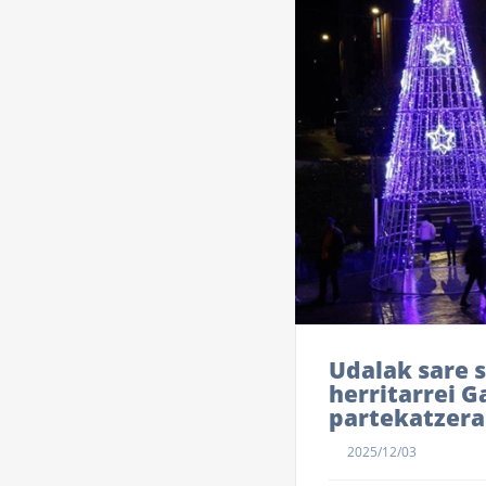
Udalak sare s
herritarrei 
partekatzera
2025/12/03