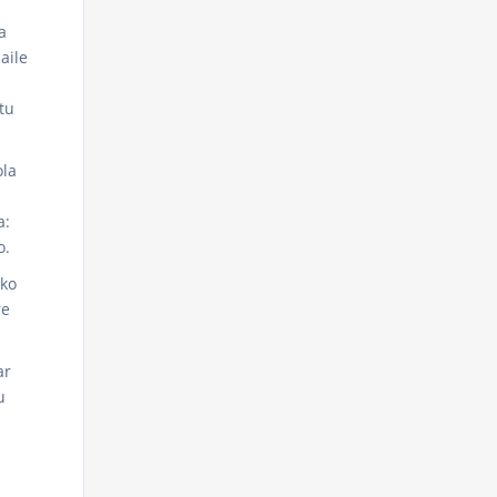
a
aile
tu
ola
a:
o.
ako
re
ar
u