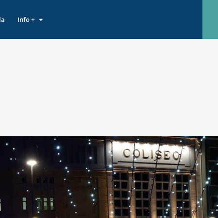
la
Info +