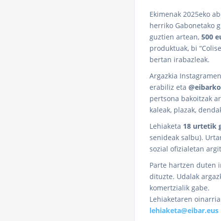
Ekimenak 2025eko abe
herriko Gabonetako gi
guztien artean,
500 e
produktuak, bi “Colis
bertan irabazleak.
Argazkia Instagramen
erabiliz eta
@eibarko
pertsona bakoitzak ar
kaleak, plazak, dend
Lehiaketa
18 urtetik 
senideak salbu). Urta
sozial ofizialetan arg
Parte hartzen duten i
dituzte. Udalak argaz
komertzialik gabe.
Lehiaketaren oinarri
lehiaketa@eibar.eus