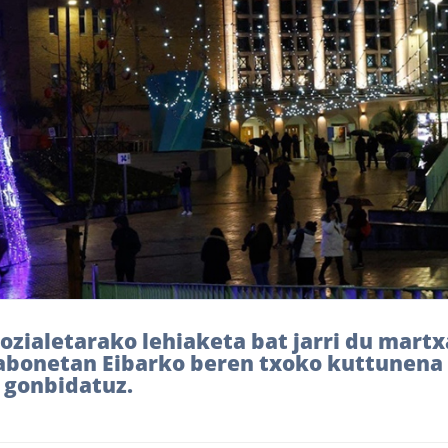
ozialetarako lehiaketa bat jarri du martx
Gabonetan Eibarko beren txoko kuttunena
 gonbidatuz.