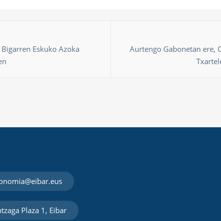
Bigarren Eskuko Azoka
Aurtengo Gabonetan ere, O
en
Txartel
onomia@eibar.eus
tzaga Plaza 1, Eibar