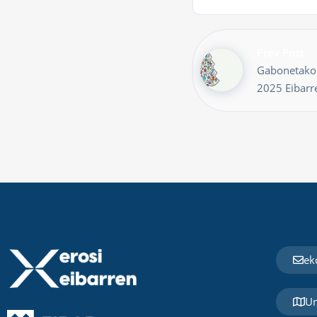
Prev Post
Gabonetako 
2025 Eibarr
ek
Un