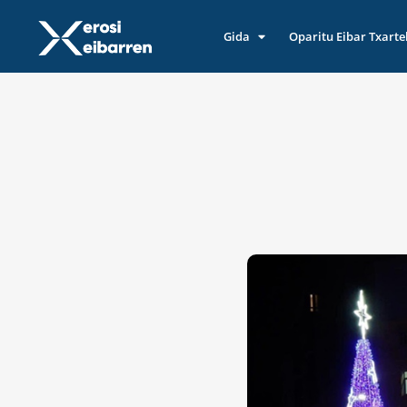
Gida
Oparitu Eibar Txarte