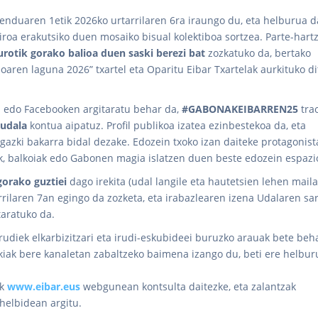
nduaren 1etik 2026ko urtarrilaren 6ra iraungo du, eta helburua d
roa erakutsiko duen mosaiko bisual kolektiboa sortzea. Parte-hartz
urotik gorako balioa duen saski berezi bat
zozkatuko da, bertako
eoaren laguna 2026” txartel eta Oparitu Eibar Txartelak aurkituko di
 edo Facebooken argitaratu behar da,
#GABONAKEIBARREN25
tra
udala
kontua aipatuz. Profil publikoa izatea ezinbestekoa da, eta
gazki bakarra bidal dezake. Edozein txoko izan daiteke protagonist
ak, balkoiak edo Gabonen magia islatzen duen beste edozein espazi
gorako guztiei
dago irekita (udal langile eta hautetsien lehen mail
rrilaren 7an egingo da zozketa, eta irabazlearen izena Udalaren sa
itaratuko da.
rudiek elkarbizitzari eta irudi-eskubideei buruzko arauak bete beh
kiak bere kanaletan zabaltzeko baimena izango du, beti ere helbur
ak
www.eibar.eus
webgunean kontsulta daitezke, eta zalantzak
helbidean argitu.