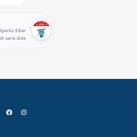
Next Post
paritu Eibar
ek saria dute