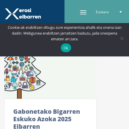
Euskara
Cookie-ak erabiltzen ditugu zure esperientzia ahalik eta onena izan
dadin. Webgunea erabiltzen jarraitzen baduzu, jada onespena
ematen ari zara.
Ok
Gabonetako Bigarren
Eskuko Azoka 2025
Eibarren