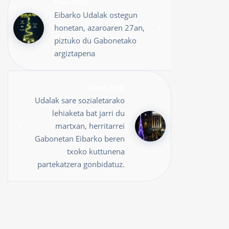
Prev Post
Eibarko Udalak ostegun
honetan, azaroaren 27an,
piztuko du Gabonetako
argiztapena
Next Post
Udalak sare sozialetarako
lehiaketa bat jarri du
martxan, herritarrei
Gabonetan Eibarko beren
txoko kuttunena
partekatzera gonbidatuz.