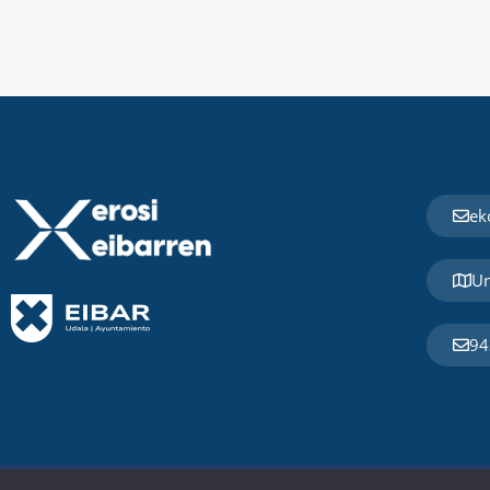
ek
Un
94