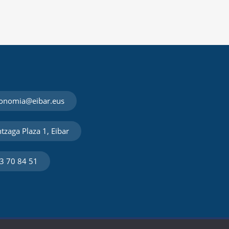
onomia@eibar.eus
tzaga Plaza 1, Eibar
3 70 84 51