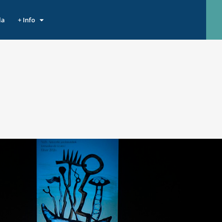
la
+ Info