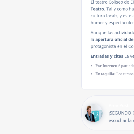
El teatro Coliseo de 
Teatro
. Tal y como ha
cultura local», y est
humor y espectáculos 
Aunque las actividad
la
apertura oficial de
protagonista en el Col
Entradas y citas
La v
Por Internet:
A partir d
En taquilla:
Los turnos 
Prev Post
¡SEGUNDO C
escuchar la 