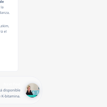
 de
 la
danza,
Lekim,
á el
Next Post
á disponible
 K-bitamina.