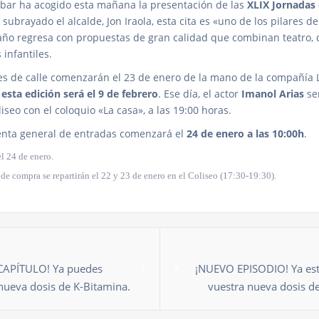
Eibar ha acogido esta mañana la presentación de las
XLIX Jornadas
 subrayado el alcalde, Jon Iraola, esta cita es «uno de los pilares de
e año regresa con propuestas de gran calidad que combinan teatro, 
infantiles.
es de calle comenzarán el 23 de enero de la mano de la compañía 
 esta edición será el 9 de febrero
. Ese día, el actor
Imanol Arias
ser
iseo con el coloquio «La casa», a las 19:00 horas.
enta general de entradas comenzará el
24 de enero a las 10:00h
.
el 24 de enero.
de compra se repartirán el 22 y 23 de enero en el Coliseo (17:30-19:30).
APÍTULO! Ya puedes
¡NUEVO EPISODIO! Ya est
nueva dosis de K-Bitamina.
vuestra nueva dosis de