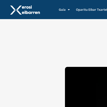
Guía
Oparitu Eibar Txarte