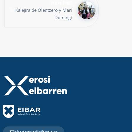
Next Post
Kalejira de Olentzero y Mari
Domingi