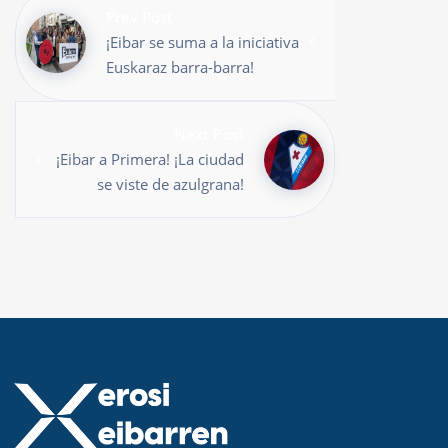
Prev Post
¡Eibar se suma a la iniciativa
Euskaraz barra-barra!
Next Post
¡Eibar a Primera! ¡La ciudad
se viste de azulgrana!