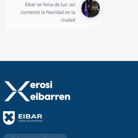
Eibar se llena de luz: así
comenzó la Navidad en la
ciudad