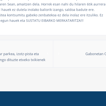
ren 5ean, amaitzen dela. Horrek esan nahi du hilaren 6tik aurrera
 hauek ez dutela inolako baliorik izango, saldoa badute ere.
itea kontsumitu gabeko zenbatekoa ez dela inolaz ere itzuliko. Ez
en egun hauek eta SUSTATU EIBARKO MERKATARITZA!!!
r parkea, izotz-pista eta
Gabonetan O
ngo dituzte etxeko txikienek