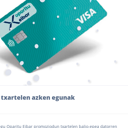
txartelen azken egunak
gu Oparitu Eibar promoziodun txartelen balio-epea datorren