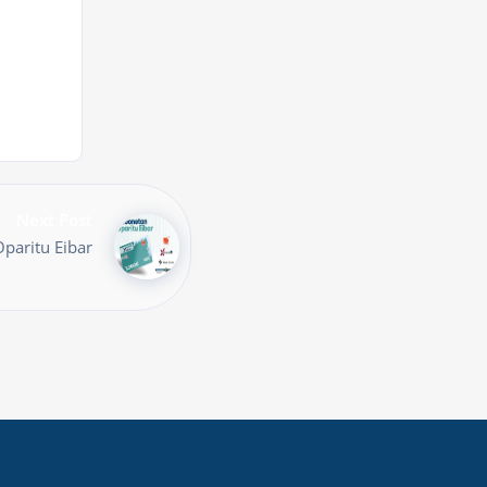
Next Post
paritu Eibar