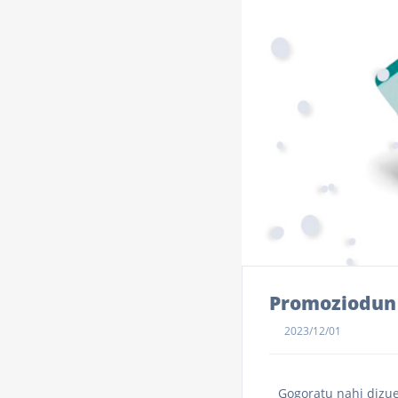
Promoziodun 
2023/12/01
Gogoratu nahi dizue