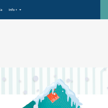
la
Info +