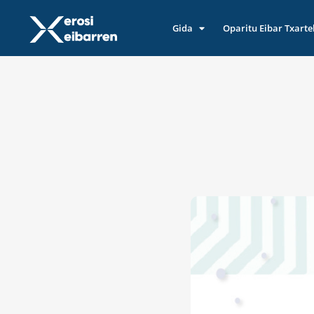
Gida
Oparitu Eibar Txarte