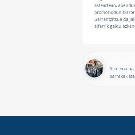
asteartean, abendua
promoziodun txartel
Garrantzitsua da jak
alferrik galdu azk
Prev Post
Astelena hau
barrakak iza