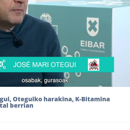
gui, Oteguiko harakina, K-Bitamina
tal berrian