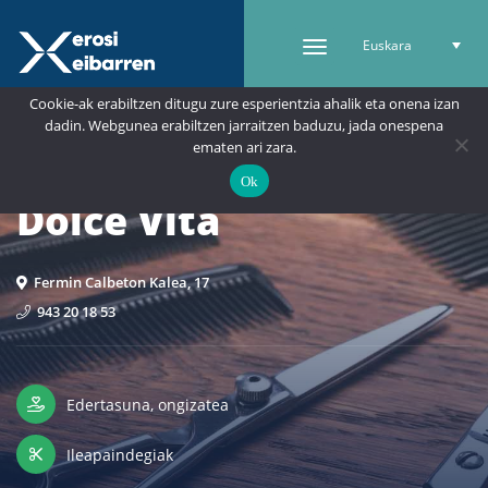
Euskara
Cookie-ak erabiltzen ditugu zure esperientzia ahalik eta onena izan
dadin. Webgunea erabiltzen jarraitzen baduzu, jada onespena
ematen ari zara.
Ok
Dolce Vita
Fermin Calbeton Kalea, 17
943 20 18 53
Edertasuna, ongizatea
Ileapaindegiak