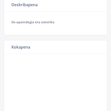
Deskribapena
Ile-apaindegia eta estetika
Kokapena