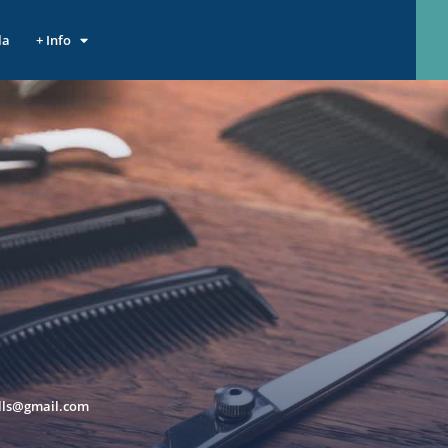
la
+ Info
lls@gmail.com