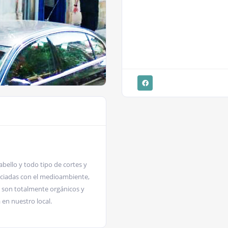
bello y todo tipo de cortes y
ciadas con el medioambiente,
o son totalmente orgánicos y
en nuestro local.