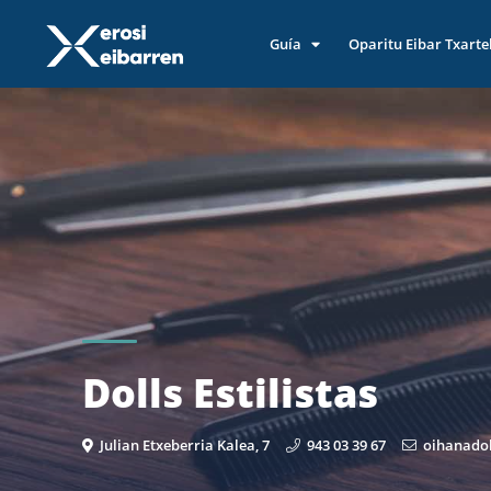
Guía
Oparitu Eibar Txarte
Dolls Estilistas
Julian Etxeberria Kalea, 7
943 03 39 67
oihanado