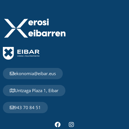
ekonomia@eibar.eus
Untzaga Plaza 1, Eibar
943 70 84 51