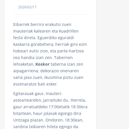
2026/02/17
Eibarrek berriro erakutsi zuen
Inauteriak kalearen eta kuadrillen
festa direla. Eguerdiko eguraldi
kaskarra gorabehera, herriak giro ezin
hobeari eutsi zion, eta parte-hartzea
oso handia izan zen. Tabernen
lehiaketan,
Koskor
taberna izan zen
aipagarriena; dekorazio onenaren
saria jaso zuen, ikusmina piztu zuen
eszenaratze bati esker.
Egitarauak gaur, Inauteri-
asteartearekin, jarraituko du. Horrela,
gaur arratsaldeko 17:00etatik 18:30era
bitartean, haur-jolasak egongo dira
Untzaga plazan. Ondoren, 18:30ean,
sardina txikiaren hileta egingo da.