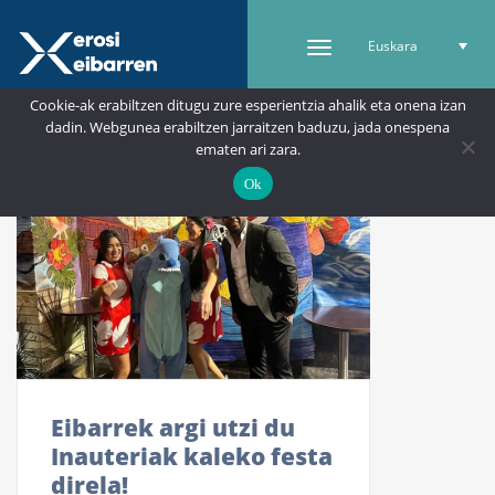
Euskara
Cookie-ak erabiltzen ditugu zure esperientzia ahalik eta onena izan
dadin. Webgunea erabiltzen jarraitzen baduzu, jada onespena
ematen ari zara.
Ok
Eibarrek argi utzi du
Inauteriak kaleko festa
direla!