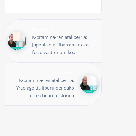
Prev Post
K-bitamina-ren atal berria:
Japonia eta Eibarren arteko
fusio gastronomikoa
Next Post
K-bitamina-ren atal berria:
Yraolagoitia liburu-dendako
erreleboaren istorioa