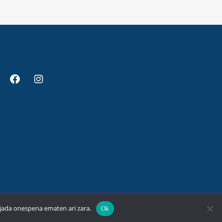
un politika
Cookie-en Politika
 jada onespena ematen ari zara.
Ok