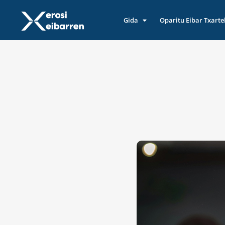
Gida
Oparitu Eibar Txarte