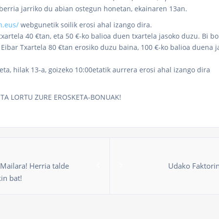
berria jarriko du abian ostegun honetan, ekainaren 13an.
n.eus/
webgunetik soilik erosi ahal izango dira.
txartela 40 €tan, eta 50 €-ko balioa duen txartela jasoko duzu. Bi b
 Eibar Txartela 80 €tan erosiko duzu baina, 100 €-ko balioa duena 
a, hilak 13-a, goizeko 10:00etatik aurrera erosi ahal izango dira
ETA LORTU ZURE EROSKETA-BONUAK!
Mailara! Herria talde
Udako Faktorin
in bat!