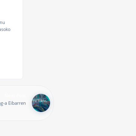
onu
jasoko
Next Post
g-a Eibarren