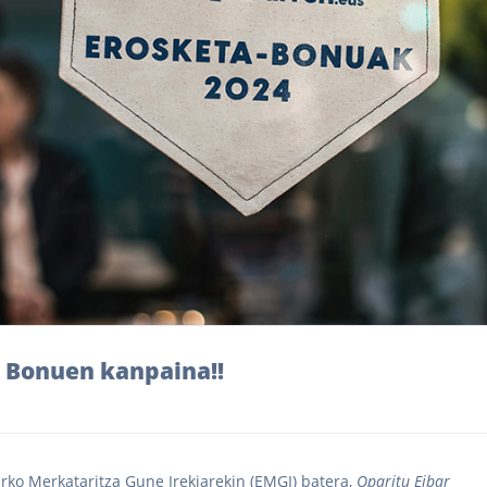
4 Bonuen kanpaina!!
arko Merkataritza Gune Irekiarekin (EMGI) batera,
Oparitu Eibar