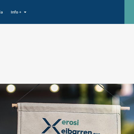
la
Info +