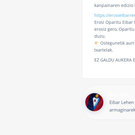
kanpainaren edizio 
https://erosieibarre
Erosi Oparitu Eibar 
erosiz gero, Oparitu
duzu.
Ostegunetik aurret
txartelak.
EZ GALDU AUKERA 
Prev Post
Eibar Lehen 
armaginarek