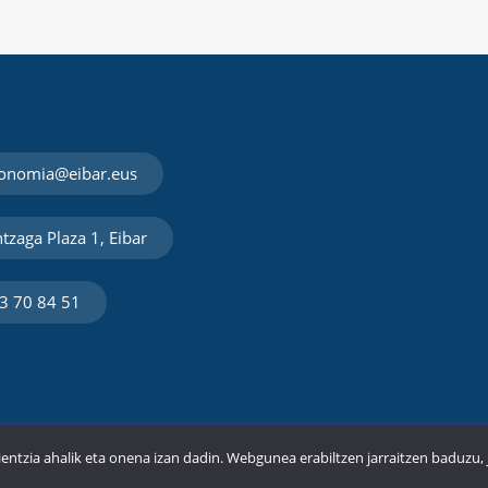
onomia@eibar.eus
tzaga Plaza 1, Eibar
3 70 84 51
Lege Oharra
Pribatutas
ientzia ahalik eta onena izan dadin. Webgunea erabiltzen jarraitzen baduzu,