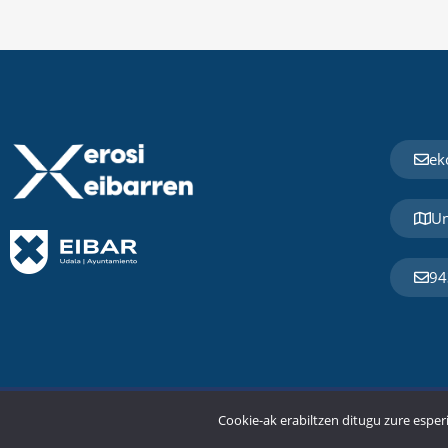
ek
Un
94
© Eibarko Udala 2026
Cookie-ak erabiltzen ditugu zure esper