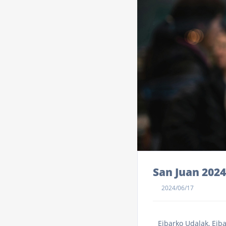
San Juan 202
2024/06/17
Eibarko Udalak, Eib