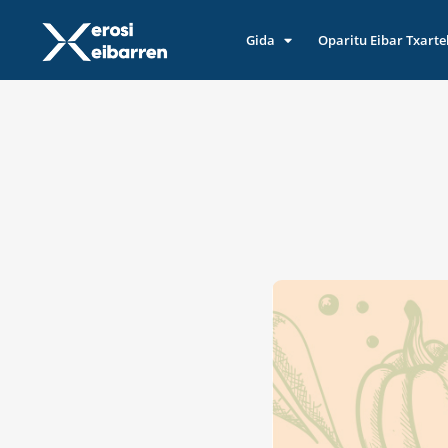
Gida
Oparitu Eibar Txarte