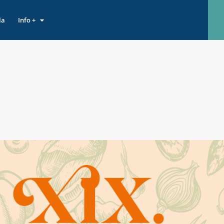
la
Info +