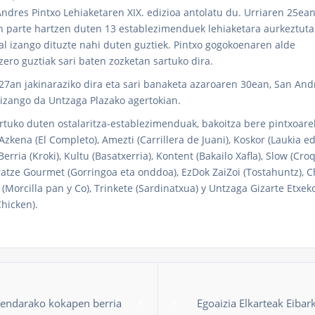
Andres Pintxo Lehiaketaren XIX. edizioa antolatu du. Urriaren 25ean
n parte hartzen duten 13 establezimenduek lehiaketara aurkeztuta
al izango dituzte nahi duten guztiek. Pintxo gogokoenaren alde
ero guztiak sari baten zozketan sartuko dira.
 27an jakinaraziko dira eta sari banaketa azaroaren 30ean, San And
izango da Untzaga Plazako agertokian.
rtuko duten ostalaritza-establezimenduak, bakoitza bere pintxoare
zkena (El Completo), Amezti (Carrillera de Juani), Koskor (Laukia e
Berria (Kroki), Kultu (Basatxerria), Kontent (Bakailo Xafla), Slow (Cro
atze Gourmet (Gorringoa eta onddoa), EzDok ZaiZoi (Tostahuntz), C
(Morcilla pan y Co), Trinkete (Sardinatxua) y Untzaga Gizarte Etxek
hicken).
endarako kokapen berria
Egoaizia Elkarteak Eiba