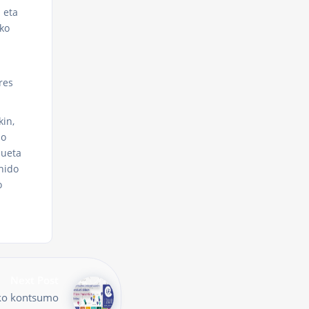
 eta
ko
res
kin,
do
queta
hido
o
Next Post
rko kontsumo