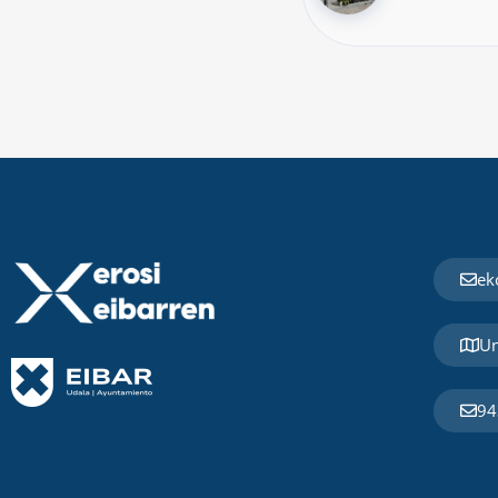
ek
Un
94