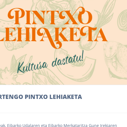
TENGO PINTXO LEHIAKETA
teak, Eibarko Udalaren eta Eibarko Merkataritza Gune Irekiaren