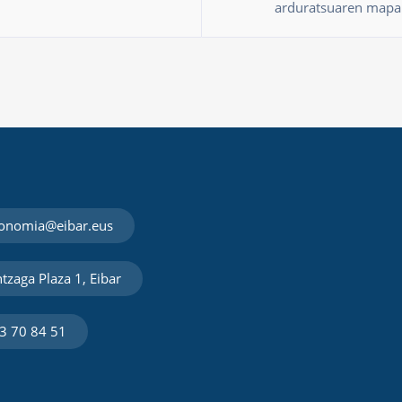
arduratsuaren mapa
onomia@eibar.eus
tzaga Plaza 1, Eibar
3 70 84 51