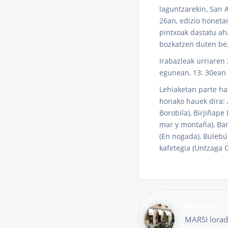
laguntzarekin, San 
26an, edizio honeta
pintxoak dastatu ah
bozkatzen duten bez
Irabazleak urriaren
egunean, 13: 30ean 
Lehiaketan parte ha
honako hauek dira: A
Borobila), Birjiñape 
mar y montaña), Bar
(En nogada), Bulebú 
kafetegia (Untzaga C
Prev Post
MARSI lorad