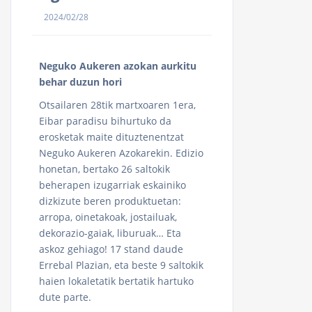
2024/02/28
Neguko Aukeren azokan aurkitu
behar duzun hori
Otsailaren 28tik martxoaren 1era,
Eibar paradisu bihurtuko da
erosketak maite dituztenentzat
Neguko Aukeren Azokarekin. Edizio
honetan, bertako 26 saltokik
beherapen izugarriak eskainiko
dizkizute beren produktuetan:
arropa, oinetakoak, jostailuak,
dekorazio-gaiak, liburuak… Eta
askoz gehiago! 17 stand daude
Errebal Plazian, eta beste 9 saltokik
haien lokaletatik bertatik hartuko
dute parte.