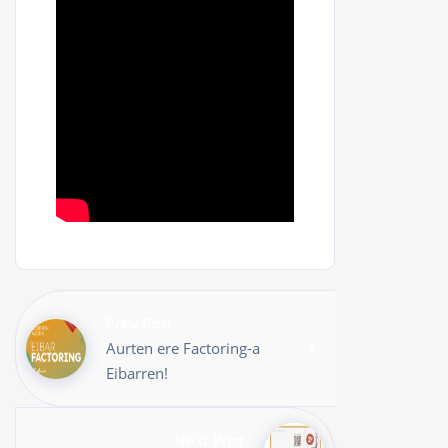
Prev Post
Aurten ere Factoring-a
Eibarren!
Next Post