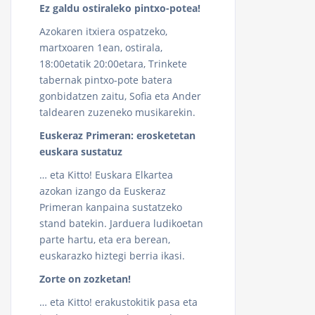
Ez galdu ostiraleko pintxo-potea!
Azokaren itxiera ospatzeko,
martxoaren 1ean, ostirala,
18:00etatik 20:00etara, Trinkete
tabernak pintxo-pote batera
gonbidatzen zaitu, Sofia eta Ander
taldearen zuzeneko musikarekin.
Euskeraz Primeran: erosketetan
euskara sustatuz
… eta Kitto! Euskara Elkartea
azokan izango da Euskeraz
Primeran kanpaina sustatzeko
stand batekin. Jarduera ludikoetan
parte hartu, eta era berean,
euskarazko hiztegi berria ikasi.
Zorte on zozketan!
… eta Kitto! erakustokitik pasa eta