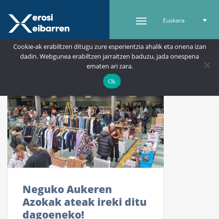
Euskara
Cookie-ak erabiltzen ditugu zure esperientzia ahalik eta onena izan
dadin. Webgunea erabiltzen jarraitzen baduzu, jada onespena
ematen ari zara.
Ok
Neguko Aukeren
Azokak ateak ireki ditu
dagoeneko!