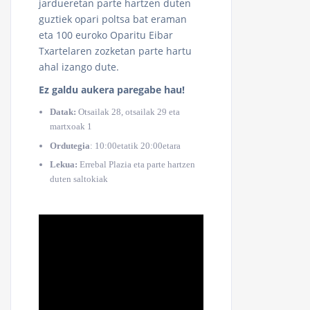
jardueretan parte hartzen duten
guztiek opari poltsa bat eraman
eta 100 euroko Oparitu Eibar
Txartelaren zozketan parte hartu
ahal izango dute.
Ez galdu aukera paregabe hau!
Datak:
Otsailak 28, otsailak 29 eta
martxoak 1
Ordutegia
: 10:00etatik 20:00etara
Lekua:
Errebal Plazia eta parte hartzen
duten saltokiak