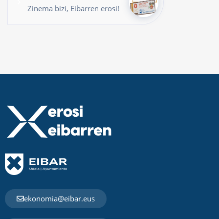
Zinema bizi, Eibarren erosi!
ekonomia@eibar.eus