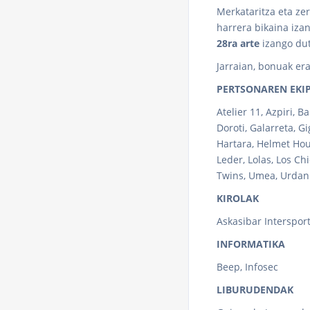
Merkataritza eta ze
harrera bikaina izan
28ra arte
izango dut
Jarraian, bonuak er
PERTSONAREN EK
Atelier 11, Azpiri, 
Doroti, Galarreta, G
Hartara, Helmet Hous
Leder, Lolas, Los Ch
Twins, Umea, Urdanib
KIROLAK
Askasibar Interspor
INFORMATIKA
Beep, Infosec
LIBURUDENDAK