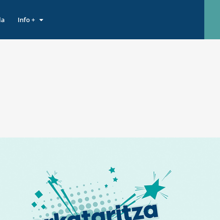
la
Info +