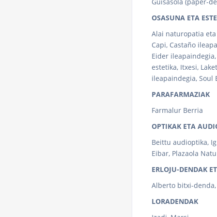
Guisasola (paper-de
OSASUNA ETA ESTE
Alai naturopatia eta
Capi, Castaño ileapa
Eider ileapaindegia, 
estetika, Itxesi, Lak
ileapaindegia, Soul E
PARAFARMAZIAK
Farmalur Berria
OPTIKAK ETA AUD
Beittu audioptika, I
Eibar, Plazaola Natu
ERLOJU-DENDAK ET
Alberto bitxi-denda,
LORADENDAK