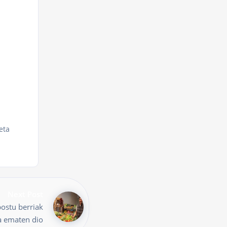
eta
Next Post
ostu berriak
a ematen dio