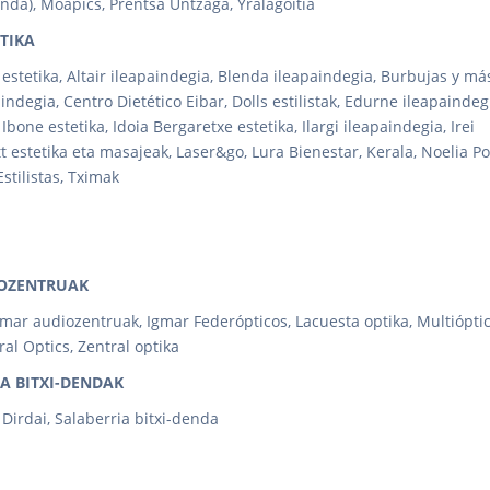
nda), Moapics, Prentsa Untzaga, Yralagoitia
TIKA
 estetika, Altair ileapaindegia, Blenda ileapaindegia, Burbujas y má
indegia, Centro Dietético Eibar, Dolls estilistak, Edurne ileapaindeg
Ibone estetika, Idoia Bergaretxe estetika, Ilargi ileapaindegia, Irei
ett estetika eta masajeak, Laser&go, Lura Bienestar, Kerala, Noelia P
stilistas, Tximak
IOZENTRUAK
gmar audiozentruak, Igmar Federópticos, Lacuesta optika, Multiópti
ral Optics, Zentral optika
A BITXI-DENDAK
 Dirdai, Salaberria bitxi-denda