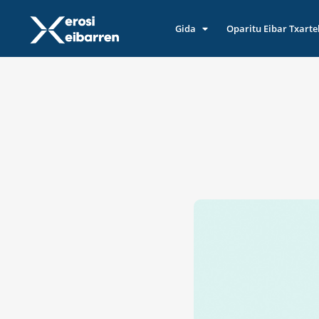
Gida
Oparitu Eibar Txarte