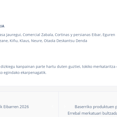
RIA
asa Jauregui, Comercial Zabala, Cortinas y persianas Eibar, Eguren
Izane, Kiñu, Klaus, Neure, Otaola Deskantsu Denda
dizkiegu kanpainan parte hartu duten guztiei, tokiko merkataritza 
ko egindako ekarpenagatik.
k Eibarren 2026
Baserriko produktuen p
Errebal merkatuari bultzad