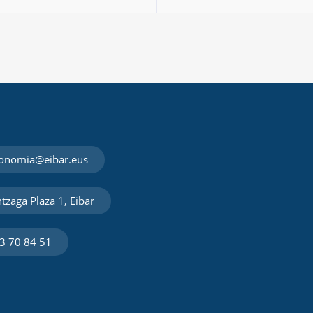
onomia@eibar.eus
tzaga Plaza 1, Eibar
3 70 84 51