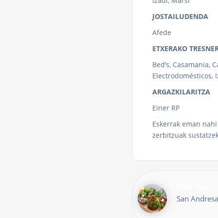
Izadi, Marsi
JOSTAILUDENDA
Afede
ETXERAKO TRESNE
Bed’s, Casamania, C
Electrodomésticos, 
ARGAZKILARITZA
Einer RP
Eskerrak eman nahi 
zerbitzuak sustatze
Prev Post
San Andresa