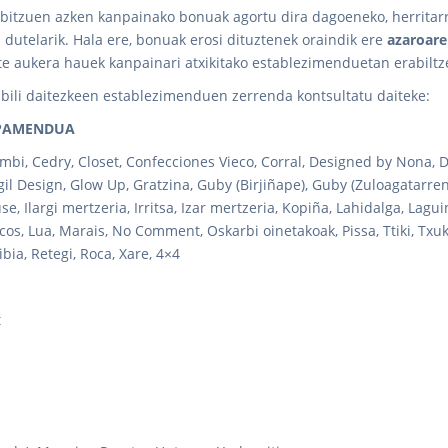
rbitzuen azken kanpainako bonuak agortu dira dagoeneko, herritar
 dutelarik. Hala ere, bonuak erosi dituztenek oraindik ere
azaroar
e aukera hauek kanpainari atxikitako establezimenduetan erabiltz
abili daitezkeen establezimenduen zerrenda kontsultatu daiteke:
IPAMENDUA
Bambi, Cedry, Closet, Confecciones Vieco, Corral, Designed by Nona, D
igil Design, Glow Up, Gratzina, Guby (Birjiñape), Guby (Zuloagatarren
e, Ilargi mertzeria, Irritsa, Izar mertzeria, Kopiña, Lahidalga, Lagui
icos, Lua, Marais, No Comment, Oskarbi oinetakoak, Pissa, Ttiki, Txu
ia, Retegi, Roca, Xare, 4×4
t