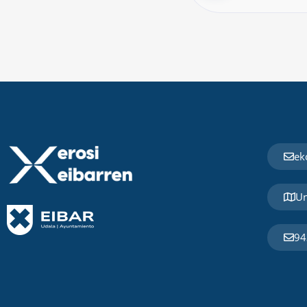
ek
Un
94