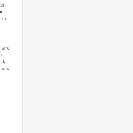
ren
en
eko.
itare,
),
nda,
kuna,