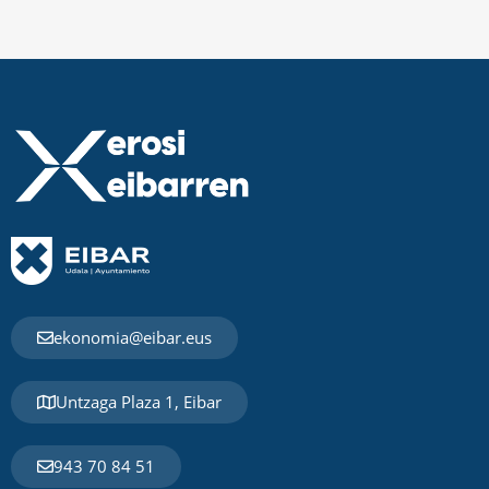
ekonomia@eibar.eus
Untzaga Plaza 1, Eibar
943 70 84 51