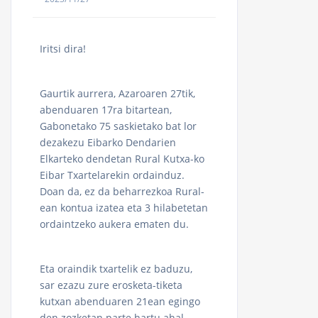
Iritsi dira!
Gaurtik aurrera, Azaroaren 27tik,
abenduaren 17ra bitartean,
Gabonetako 75 saskietako bat lor
dezakezu Eibarko Dendarien
Elkarteko dendetan Rural Kutxa-ko
Eibar Txartelarekin ordainduz.
Doan da, ez da beharrezkoa Rural-
ean kontua izatea eta 3 hilabetetan
ordaintzeko aukera ematen du.
Eta oraindik txartelik ez baduzu,
sar ezazu zure erosketa-tiketa
kutxan abenduaren 21ean egingo
den zozketan parte hartu ahal