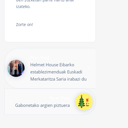
izateko.
Zorte on!
Prev Post
Helmet House Eibarko
establezimenduak Euskadi
Merkataritza Saria irabazi du
Next Post
Gabonetako argien piztuera