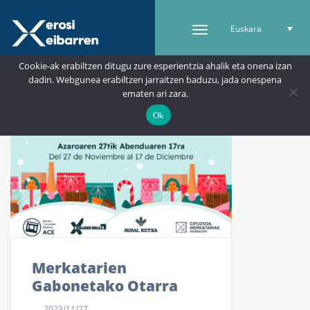
Euskara
Cookie-ak erabiltzen ditugu zure esperientzia ahalik eta onena izan
dadin. Webgunea erabiltzen jarraitzen baduzu, jada onespena
ematen ari zara.
Ok
Merkatarien
Gabonetako Otarra
2023/11/27