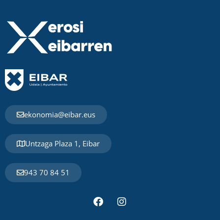
ekonomia@eibar.eus
Untzaga Plaza 1, Eibar
943 70 84 51