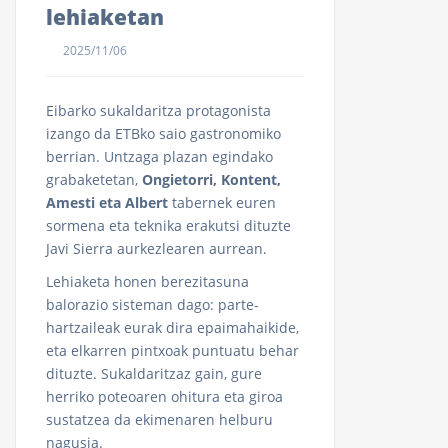
lehiaketan
2025/11/06
Eibarko sukaldaritza protagonista
izango da ETBko saio gastronomiko
berrian. Untzaga plazan egindako
grabaketetan,
Ongietorri, Kontent,
Amesti eta Albert
tabernek euren
sormena eta teknika erakutsi dituzte
Javi Sierra aurkezlearen aurrean.
Lehiaketa honen berezitasuna
balorazio sisteman dago: parte-
hartzaileak eurak dira epaimahaikide,
eta elkarren pintxoak puntuatu behar
dituzte. Sukaldaritzaz gain, gure
herriko poteoaren ohitura eta giroa
sustatzea da ekimenaren helburu
nagusia.