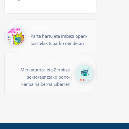
Prev Post
Parte hartu eta irabazi opari-
txartelak Eibarko dendetan
Next Post
Merkataritza eta Zerbitzu
sektoreentzako bono-
kanpaina berria Eibarren