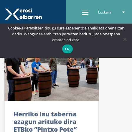
Euskara
Cookie-ak erabiltzen ditugu zure esperientzia ahalik eta onena izan
dadin. Webgunea erabiltzen jarraitzen baduzu, jada onespena
ematen ari zara.
Ok
Herriko lau taberna
ezagun arituko dira
ETBko “Pintxo Pote”