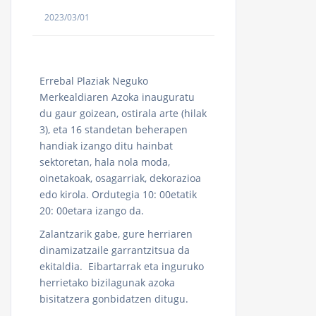
2023/03/01
Errebal Plaziak Neguko
Merkealdiaren Azoka inauguratu
du gaur goizean, ostirala arte (hilak
3), eta 16 standetan beherapen
handiak izango ditu hainbat
sektoretan, hala nola moda,
oinetakoak, osagarriak, dekorazioa
edo kirola. Ordutegia 10: 00etatik
20: 00etara izango da.
Zalantzarik gabe, gure herriaren
dinamizatzaile garrantzitsua da
ekitaldia. Eibartarrak eta inguruko
herrietako bizilagunak azoka
bisitatzera gonbidatzen ditugu.