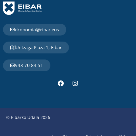
ekonomia@eibar.eus
Untzaga Plaza 1, Eibar
943 70 84 51
© Eibarko Udala 2026