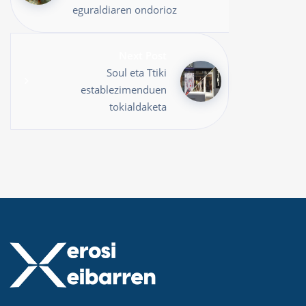
eguraldiaren ondorioz
Next Post
Soul eta Ttiki
establezimenduen
tokialdaketa