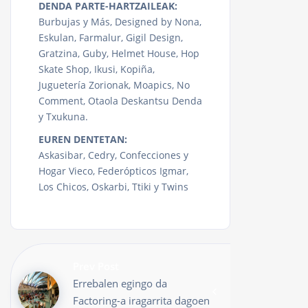
DENDA PARTE-HARTZAILEAK:
Burbujas y Más, Designed by Nona,
Eskulan, Farmalur, Gigil Design,
Gratzina, Guby, Helmet House, Hop
Skate Shop, Ikusi, Kopiña,
Juguetería Zorionak, Moapics, No
Comment, Otaola Deskantsu Denda
y Txukuna.
EUREN DENTETAN:
Askasibar, Cedry, Confecciones y
Hogar Vieco, Federópticos Igmar,
Los Chicos, Oskarbi, Ttiki y Twins
Prev Post
Errebalen egingo da
Factoring-a iragarrita dagoen