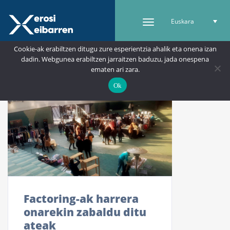
Euskara
Cookie-ak erabiltzen ditugu zure esperientzia ahalik eta onena izan
dadin. Webgunea erabiltzen jarraitzen baduzu, jada onespena
ematen ari zara.
Ok
Factoring-ak harrera
onarekin zabaldu ditu
ateak