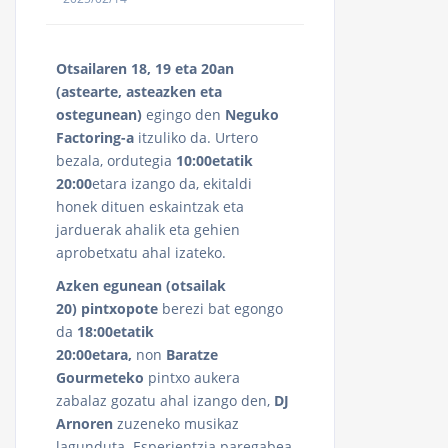
Otsailaren 18, 19 eta 20an
(astearte, asteazken eta
ostegunean)
egingo den
Neguko
Factoring-a
itzuliko da. Urtero
bezala, ordutegia
10:00etatik
20:00
etara izango da, ekitaldi
honek dituen eskaintzak eta
jarduerak ahalik eta gehien
aprobetxatu ahal izateko.
Azken egunean (otsailak
20)
pintxopote
berezi bat egongo
da
18:00etatik
20:00etara,
non
Baratze
Gourmeteko
pintxo aukera
zabalaz gozatu ahal izango den,
DJ
Arnoren
zuzeneko musikaz
lagunduta. Esperientzia paregabea