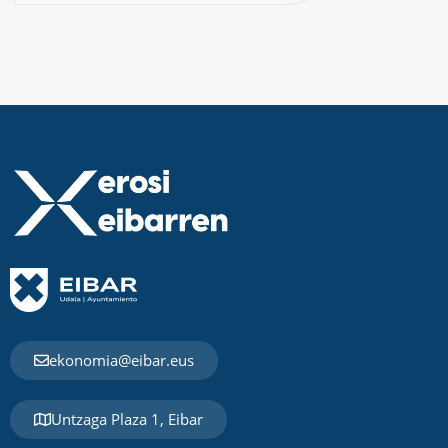
ekonomia@eibar.eus
Untzaga Plaza 1, Eibar