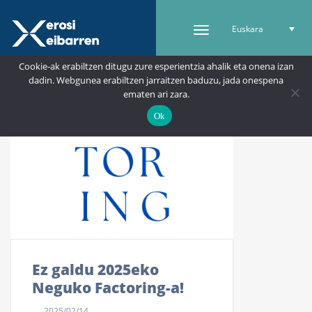
Euskara
Cookie-ak erabiltzen ditugu zure esperientzia ahalik eta onena izan
dadin. Webgunea erabiltzen jarraitzen baduzu, jada onespena
ematen ari zara.
Ok
Ez galdu 2025eko
Neguko Factoring-a!
2025/02/14