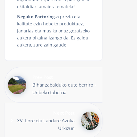
ekitaldiari amaiera emateko!
Neguko Factoring-a
prezio eta
kalitate ezin hobeko produktuez,
janariaz eta musika onaz gozatzeko
aukera bikaina izango da. Ez galdu
aukera, zure zain gaude!
Prev Post
Bihar zabalduko dute berriro
Unbeko taberna
Next Post
XV. Lore eta Landare Azoka
Urkizun