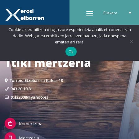
Euskara
Cookie-ak erabiltzen ditugu zure esperientzia ahalik eta onena izan
dadin. Webgunea erabiltzen jarraitzen baduzu, jada onespena
ematen ari zara.
Ok
Ttiki mertzeria
Toribio Etxebarria Kalea, 18
943 20 10 81
ttiki2008@yahoo.es
Komertzioa
Mertzeria