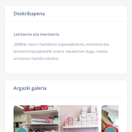
Deskribapena
Lentzeria eta mertzeria
2008tik, neurri handietan espezialitatuta, mertzeria eta
lentzeria hautaketarik onena eskaintzen dugu, marka
aniztasun handia eskainiz.
Argazki galeria