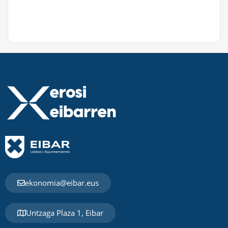
ekonomia@eibar.eus
Untzaga Plaza 1, Eibar