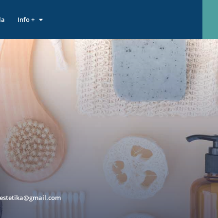
la
Info +
.estetika@gmail.com