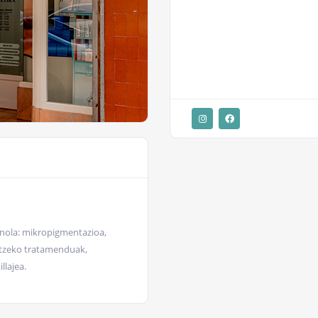
a nola: mikropigmentazioa,
putzeko tratamenduak,
llajea.