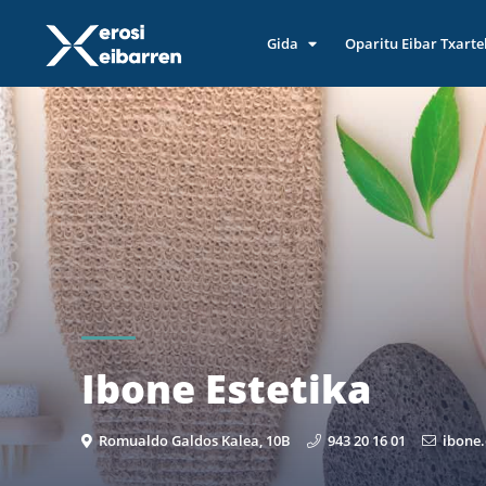
Gida
Oparitu Eibar Txarte
Ibone Estetika
Romualdo Galdos Kalea, 10B
943 20 16 01
ibone