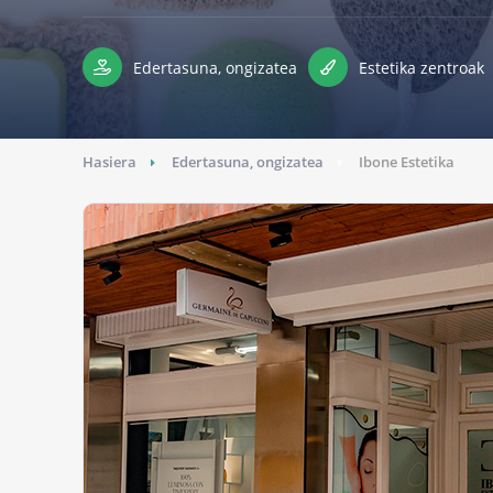
Edertasuna, ongizatea
Estetika zentroak
Hasiera
Edertasuna, ongizatea
Ibone Estetika