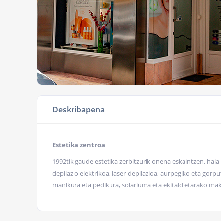
Deskribapena
Estetika zentroa
1992tik gaude estetika zerbitzurik onena eskaintzen, hal
depilazio elektrikoa, laser-depilazioa, aurpegiko eta gor
manikura eta pedikura, solariuma eta ekitaldietarako maki