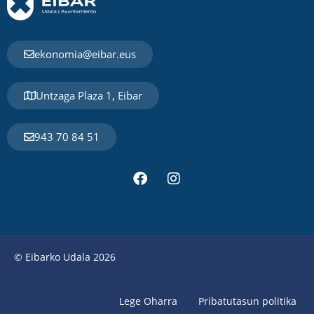
ekonomia@eibar.eus
Untzaga Plaza 1, Eibar
943 70 84 51
© Eibarko Udala 2026
Lege Oharra
Pribatutasun politika