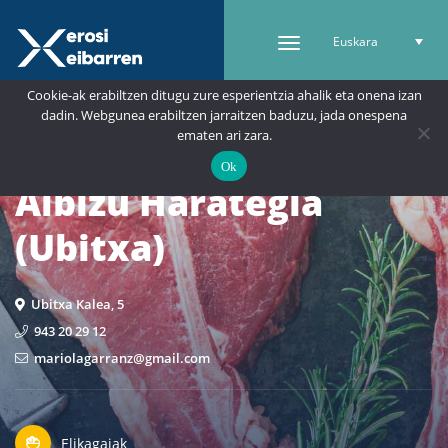
Euskara
Cookie-ak erabiltzen ditugu zure esperientzia ahalik eta onena izan
dadin. Webgunea erabiltzen jarraitzen baduzu, jada onespena
ematen ari zara.
Ok
Albizu Harategia
(Ubitxa)
Ubitxa Kalea, 5
943 20 29 12
mariolagarranz@gmail.com
Elikagaiak