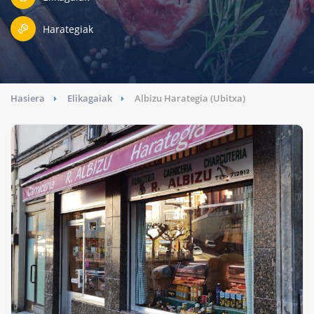
Harategiak
Hasiera
Elikagaiak
Albizu Harategia (Ubitxa)