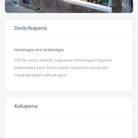
Deskribapena
Harategia eta urdaitegia
1957an sortu zenetik, negozioan dihardugun bigarren
belaunaldia gara. Porru-odolki, txistorra, txorizo eta
tripakiak egiten adituak gara.
Kokapena