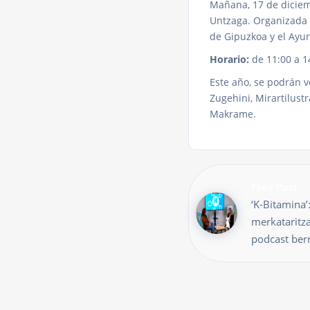
Mañana, 17 de diciem
Untzaga. Organizada 
de Gipuzkoa y el Ayun
Horario:
de 11:00 a 14
Este año, se podrán v
Zugehini, Mirartilust
Makrame.
Prev Post
‘K-Bitamina’
merkataritz
podcast berr