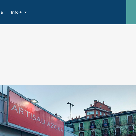
la
Info +