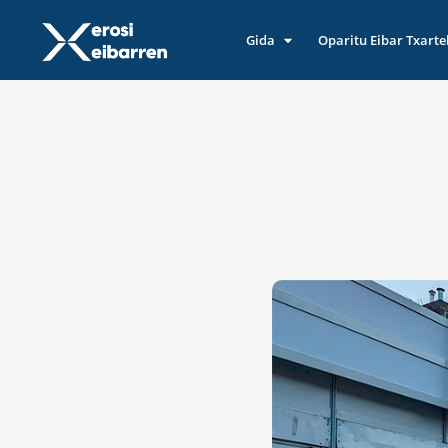
Gida
Oparitu Eibar Txarte