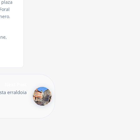
 plaza
Foral
nero.
une,
Next Post
sta erraldoia