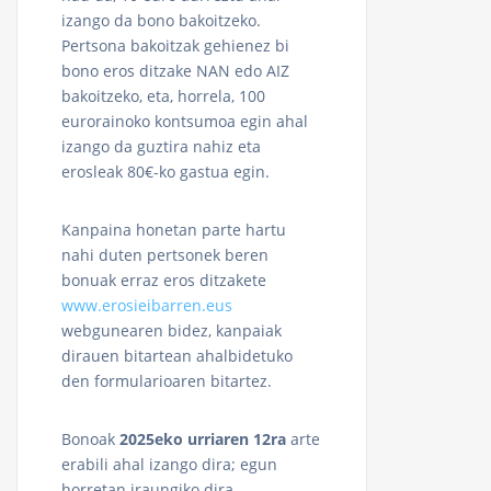
izango da bono bakoitzeko.
Pertsona bakoitzak gehienez bi
bono eros ditzake NAN edo AIZ
bakoitzeko, eta, horrela, 100
eurorainoko kontsumoa egin ahal
izango da guztira nahiz eta
erosleak 80€-ko gastua egin.
Kanpaina honetan parte hartu
nahi duten pertsonek beren
bonuak erraz eros ditzakete
www.erosieibarren.eus
webgunearen bidez, kanpaiak
dirauen bitartean ahalbidetuko
den formularioaren bitartez.
Bonoak
2025eko urriaren 12ra
arte
erabili ahal izango dira; egun
horretan iraungiko dira.