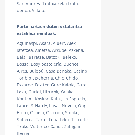
San Andrés, Txaltxa zelai fruta-
denda, Villalba
Parte hartzen duten ostalaritza-
establezimenduak:
Aguiñaspi, Akara, Albert, Alex
jatetxea, Ametsa, Arkupe, Azkena,
Baisi, Baratze, Batzoki, Beleko,
Bossa, Bosy pastelería, Buenos
Aires, Bulebú, Casa Banaka, Casino
Toribio Etxeberria, Chic, Chido,
Eskarne, Foxtter, Gure Kaiola, Gure
Leku, Guridi, Hirurok, Kalaka,
Kontent, Koskor, Kultu, La Espuela,
Laurel & Hardy, Lusai, Nuvola, Ongi
Etorri, Orbela, Or-ondo, Sheiko,
Suberoa, Tarte, Topa Leku, Trinkete,
Txoko, Waterloo, Xania, Zubigain
Berria