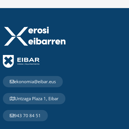
ekonomia@eibar.eus
Untzaga Plaza 1, Eibar
943 70 84 51