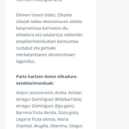
Ekimen honen bidez, Eibarko
Udalak tokiko ekonomiaren aldeko
konpromisoa berresten du,
elikadura eta ostalaritza sektoreko
establezimenduetan kontsumoa
sustatuz eta gertuko
merkataritzaren dinamismoari
lagunduz.
Parte hartzen duten elikadura-
establezimenduak:
Aizpiri autoservicio, Andia, Antxon,
Arregui Domínguez (Bidebarrieta),
Arregui Domínguez (Ego-gain),
Barrena fruta-denda, Gozo-gozo,
Legarre fruta-denda, Maria
Ospitxal, Mugika, Oberena, Otegui,