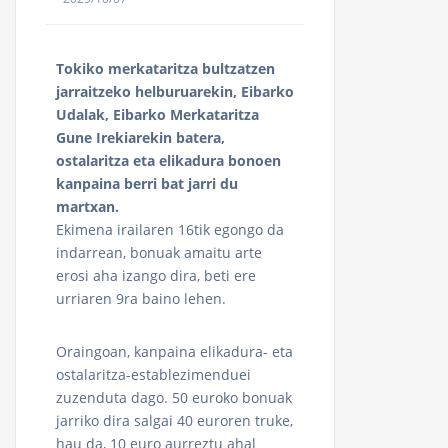
Tokiko merkataritza bultzatzen
jarraitzeko helburuarekin, Eibarko
Udalak, Eibarko Merkataritza
Gune Irekiarekin batera,
ostalaritza eta elikadura bonoen
kanpaina berri bat jarri du
martxan.
Ekimena irailaren 16tik egongo da
indarrean, bonuak amaitu arte
erosi aha izango dira, beti ere
urriaren 9ra baino lehen.
Oraingoan, kanpaina elikadura- eta
ostalaritza-establezimenduei
zuzenduta dago. 50 euroko bonuak
jarriko dira salgai 40 euroren truke,
hau da, 10 euro aurreztu ahal