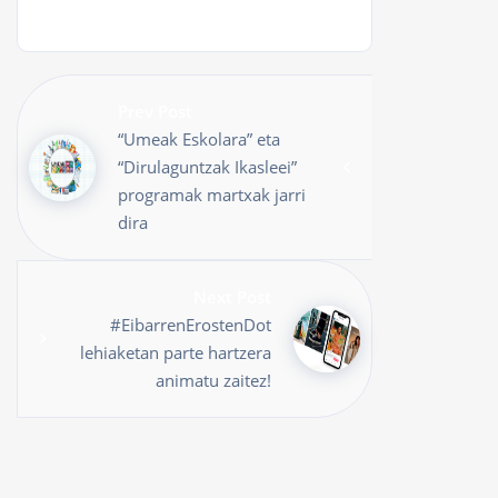
Prev Post
“Umeak Eskolara” eta
“Dirulaguntzak Ikasleei”
programak martxak jarri
dira
Next Post
#EibarrenErostenDot
lehiaketan parte hartzera
animatu zaitez!