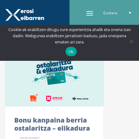
Euskara
Cookie-ak erabiltzen ditugu zure esperientzia ahalik eta onena izan
dadin. Webgunea erabiltzen jarraitzen baduzu, jada onespena
ematen ari zara.
Ok
Bonu kanpaina berria
ostalaritza – elikadura
2025/10/07