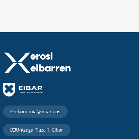
ekonomia@eibar.eus
Untzaga Plaza 1, Eibar