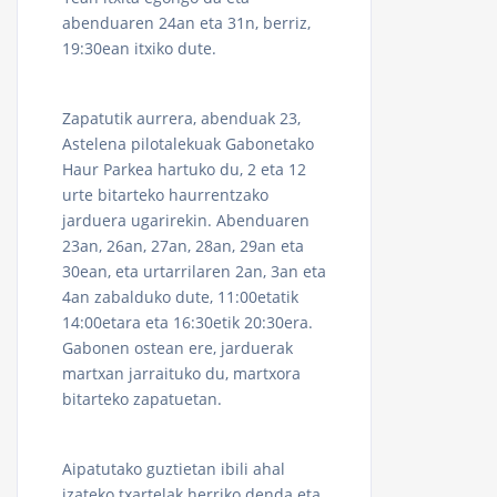
abenduaren 24an eta 31n, berriz,
19:30ean itxiko dute.
Zapatutik aurrera, abenduak 23,
Astelena pilotalekuak Gabonetako
Haur Parkea hartuko du, 2 eta 12
urte bitarteko haurrentzako
jarduera ugarirekin. Abenduaren
23an, 26an, 27an, 28an, 29an eta
30ean, eta urtarrilaren 2an, 3an eta
4an zabalduko dute, 11:00etatik
14:00etara eta 16:30etik 20:30era.
Gabonen ostean ere, jarduerak
martxan jarraituko du, martxora
bitarteko zapatuetan.
Aipatutako guztietan ibili ahal
izateko txartelak herriko denda eta