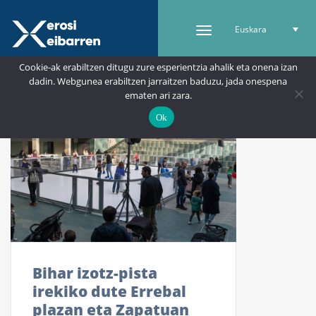
Euskara
Cookie-ak erabiltzen ditugu zure esperientzia ahalik eta onena izan
dadin. Webgunea erabiltzen jarraitzen baduzu, jada onespena
ematen ari zara.
Ok
Bihar izotz-pista
irekiko dute Errebal
plazan eta Zapatuan