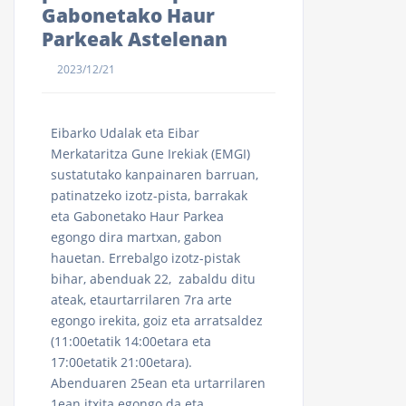
Gabonetako Haur
Parkeak Astelenan
2023/12/21
Eibarko Udalak eta Eibar
Merkataritza Gune Irekiak (EMGI)
sustatutako kanpainaren barruan,
patinatzeko izotz-pista, barrakak
eta Gabonetako Haur Parkea
egongo dira martxan, gabon
hauetan. Errebalgo izotz-pistak
bihar, abenduak 22, zabaldu ditu
ateak, etaurtarrilaren 7ra arte
egongo irekita, goiz eta arratsaldez
(11:00etatik 14:00etara eta
17:00etatik 21:00etara).
Abenduaren 25ean eta urtarrilaren
1ean itxita egongo da eta