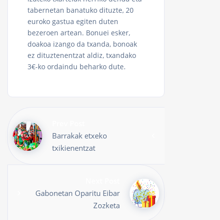
tabernetan banatuko dituzte, 20
euroko gastua egiten duten
bezeroen artean. Bonuei esker,
doakoa izango da txanda, bonoak
ez dituztenentzat aldiz, txandako
3€-ko ordaindu beharko dute.
Prev Post
Barrakak etxeko
txikienentzat
Next Post
Gabonetan Oparitu Eibar
Zozketa